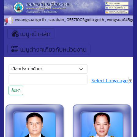
i.go.th , saraban_05571003@dla.go.th , wingsuai145@yahoo.com
เมนูหน้าหลัก
เมนูต่างๆเกี่ยวกับหน่วยงาน
Select Language
▼
ค้นหา