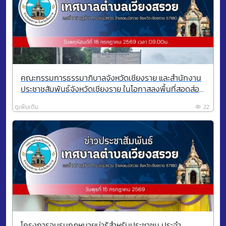
คณะกรรมการธรรมาภิบาลจังหวัดเชียงราย และสำนักงาน
ประชาชสัมพันธ์จังหวัดเชียงราย ในโอกาสลงพื้นที่สอดส่อง
แผนงาน/โครงการ ตามแผนปฏิบัติราชการประจำ
ดูเพิ่มเติม
22
ปีงบประมาณ พ.ศ. ๒๕๖๙ ณ สถานที่ก่อสร้างศูนย์พัฒนา
เด็กเล็กบ้านหนองผำ หมู่ที่ 9
โครงการอบรมกฎหมายน่ารู้สำหรับประชาชน ประจำ