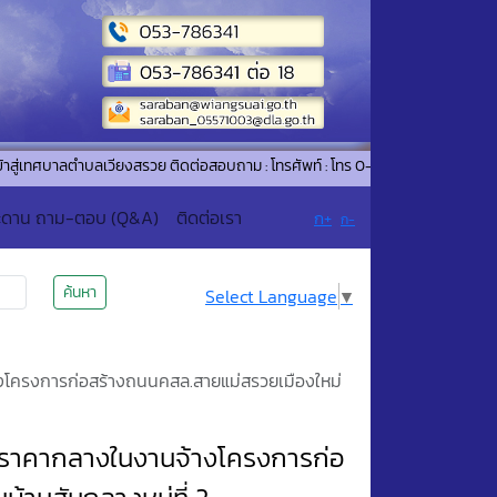
าลตำบลเวียงสรวย ติดต่อสอบถาม : โทรศัพท์ : โทร 0-5378-6341 / แฟ๊กซ์ 0-5378
ะดาน ถาม-ตอบ (Q&A)
ติดต่อเรา
ก+
ก-
ค้นหา
Select Language
▼
งโครงการก่อสร้างถนนคสล.สายแม่สรวยเมืองใหม่
ะราคากลางในงานจ้างโครงการก่อ